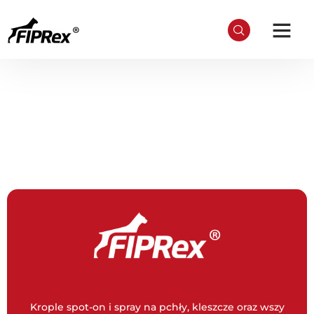
Poznaj
Fiprex
Krople na pchły i kleszcze dla psów i kotów
Krople spot-on i spray na pchły, kleszcze oraz wszy