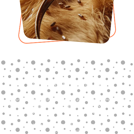
Chroń pupila przed pasożytami!
Ochrona przed pchłami i kleszczami to systematyczne
stosowanie odpowiednich preparatów zwalczających
pasożyty zewnętrzne. Właściwe zabezpieczenie
zwierzaka pozwala uchronić pupila
przed niebezpiecznymi dla jego zdrowia i życia
chorobami!