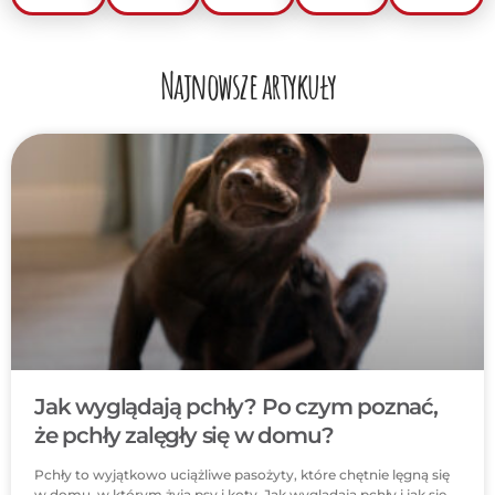
Najnowsze artykuły
Jak wyglądają pchły? Po czym poznać,
że pchły zalęgły się w domu?
Pchły to wyjątkowo uciążliwe pasożyty, które chętnie lęgną się
w domu, w którym żyją psy i koty. Jak wyglądają pchły i jak się