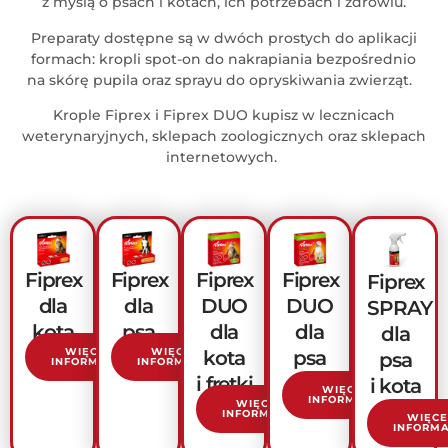
z myślą o psach i kotach, ich potrzebach i zdrowiu.
Preparaty dostępne są w dwóch prostych do aplikacji
formach: kropli spot-on do nakrapiania bezpośrednio
na skórę pupila oraz sprayu do opryskiwania zwierząt.
Krople Fiprex i Fiprex DUO kupisz w lecznicach
weterynaryjnych, sklepach zoologicznych oraz sklepach
internetowych.
Fiprex
Fiprex
Fiprex
Fiprex
Fiprex
dla
dla
DUO
DUO
SPRAY
kota
psa
dla
dla
dla
WIĘCEJ
WIĘCEJ
kota
psa
psa
INFORMACJI
INFORMACJI
i fretki
i kota
WIĘCEJ
INFORMACJI
WIĘCEJ
INFORMACJI
WIĘCE
INFORMA