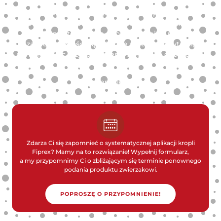
Fiprex i Fiprex DUO to polskie leki w postaci kropli
do podania na skórę, które zwalczają pchły i kleszcze.
Regularne stosowanie – co 4 tygodnie – pozwala
zachować właściwą ochronę przed pasożytami,
minimalizując ryzyko zarażenia zwierzaka chorobami.
Teraz wspólne spacery mogą być jeszcze
przyjemniejsze!
Zdarza Ci się zapomnieć o systematycznej aplikacji kropli
Fiprex? Mamy na to rozwiązanie! Wypełnij formularz,
a my przypomnimy Ci o zbliżającym się terminie ponownego
podania produktu zwierzakowi.
POPROSZĘ O PRZYPOMNIENIE!