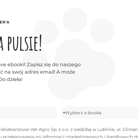
ER'A
 pulsie!
ve ebooki! Zapisz się do naszego
ać na swój adres email! A może
o dzieła!
obranżowe Vet-Agro Sp. z o.o. z siedzibą w Lublinie, ul. Glini
lu przekazywania mi informacji marketingowych i handlowych 