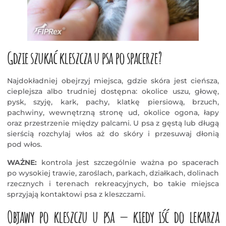
Gdzie szukać kleszcza u psa po spacerze?
Najdokładniej obejrzyj miejsca, gdzie skóra jest cieńsza,
cieplejsza albo trudniej dostępna: okolice uszu, głowę,
pysk, szyję, kark, pachy, klatkę piersiową, brzuch,
pachwiny, wewnętrzną stronę ud, okolice ogona, łapy
oraz przestrzenie między palcami. U psa z gęstą lub długą
sierścią rozchylaj włos aż do skóry i przesuwaj dłonią
pod włos.
WAŻNE:
kontrola jest szczególnie ważna po spacerach
po wysokiej trawie, zaroślach, parkach, działkach, dolinach
rzecznych i terenach rekreacyjnych, bo takie miejsca
sprzyjają kontaktowi psa z kleszczami.
Objawy po kleszczu u psa — kiedy iść do lekarza