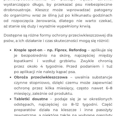
wystarczająco długo, by przekazać psu niebezpieczne
drobnoustroje. Kleszcz może wprowadzać patogeny
do organizmu wraz ze śliną już po kilkunastu godzinach
od rozpoczęcia żerowania, dlatego nie warto czekać,
aż stanie się duży i wyraźnie wypełniony krwią.
Dostępne są różne formy ochrony przeciwkleszczowej dla
psów, a ich działanie i czas skuteczności mogą się różnić:
Krople spot-on
–
np.
Fiprex
,
Refordog
– aplikuje się
je bezpośrednio na skórę, najczęściej między
łopatkami i wzdłuż grzbietu. Zwykle chronią
przez około 4 tygodnie. Przed podaniem i tuż
po aplikacji nie należy kąpać psa.
Obroża przeciwkleszczowa
– uwalnia substancje
czynne stopniowo, dzięki czemu może zapewniać
ochronę przez kilka miesięcy, często nawet 6–8
miesięcy, zależnie od produktu.
Tabletki doustne
– podaje się je w określonych
odstępach, najczęściej co 8–12 tygodni. Część
preparatów działa na kleszcze i inne pasożyty
zewnętrzne, a niektóre także na wybrane pasożyty