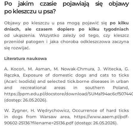
Po jakim czasie pojawiają się objawy
po kleszczu u psa?
Objawy po kleszczu u psa mogą pojawić się
po kilku
dniach, ale czasem dopiero po kilku tygodniach
od ukąszenia. Wszystko zależy od tego, czy kleszcz
przeniósł patogen i jaka choroba odkleszczowa zaczyna
się rozwijać.
Literatura naukowa
A. Kocoń, M. Asman, M. Nowak-Chmura, J. Witecka, G.
Rączka, Exposure of domestic dogs and cats to ticks
(Acari: Ixodida) and selected tick.borne diseases in urban
and recreational areas in southern Poland,
https://ppm.edu.pl/docstore/download/SUMa194ac6cf50744
(dostęp: 26.05.2026).
W. Zygner, H. Wędrychowicz, Occurrence of hard ticks
in dogs from Warsaw area,
https://www.aaem.pl/pdf-
90602-25136?filename=25136.pdf
(dostęp: 26.05.2026).