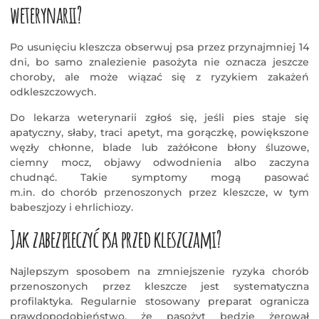
weterynarii?
Po usunięciu kleszcza obserwuj psa przez przynajmniej 14
dni, bo samo znalezienie pasożyta nie oznacza jeszcze
choroby, ale może wiązać się z ryzykiem zakażeń
odkleszczowych.
Do lekarza weterynarii zgłoś się, jeśli pies staje się
apatyczny, słaby, traci apetyt, ma gorączkę, powiększone
węzły chłonne, blade lub zażółcone błony śluzowe,
ciemny mocz, objawy odwodnienia albo zaczyna
chudnąć. Takie symptomy mogą pasować
m.in. do chorób przenoszonych przez kleszcze, w tym
babeszjozy i ehrlichiozy.
Jak zabezpieczyć psa przed kleszczami?
Najlepszym sposobem na zmniejszenie ryzyka chorób
przenoszonych przez kleszcze jest systematyczna
profilaktyka. Regularnie stosowany preparat ogranicza
prawdopodobieństwo, że pasożyt będzie żerował