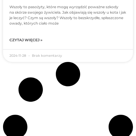
Wszoły to pasożyty, które mogą wyrządzić poważne szkody
na skórze swojego żywiciela. Jak objawiają się wszoły u kota i jak
je leczyć? Czym są wszoły? Wszoły to bezskrzydłe, spłaszczone
owady, których ciało może
CZYTAJ WIĘCEJ »
2024-11-28
Brak komentarzy