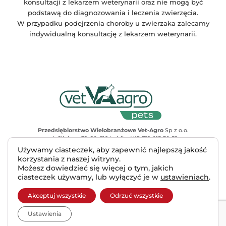
konsultacji z lekarzem weterynarii oraz nie mogą być
podstawą do diagnozowania i leczenia zwierzęcia.
W przypadku podejrzenia choroby u zwierzaka zalecamy
indywidualną konsultację z lekarzem weterynarii.
Przedsiębiorstwo Wielobranżowe Vet-Agro
Sp z o.o.
ul. Gliniana 32, 20-616 Lublin, NIP 712-015-30-52
Adres do korespondencji
: ul. Mełgiewska 18, 20-234 Lublin
Używamy ciasteczek, aby zapewnić najlepszą jakość
tel. +48 81 445 23 00, e-mail vet-agro@vet-agro.pl
korzystania z naszej witryny.
www.vet-agro.pl
Możesz dowiedzieć się więcej o tym, jakich
ciasteczek używamy, lub wyłączyć je w
ustawieniach
.
Copyright © 2025 VET-AGRO Sp. z o. o.
Akceptuj wszystkie
Odrzuć wszystkie
♥︎
Made with
by INB Marketing
Ustawienia