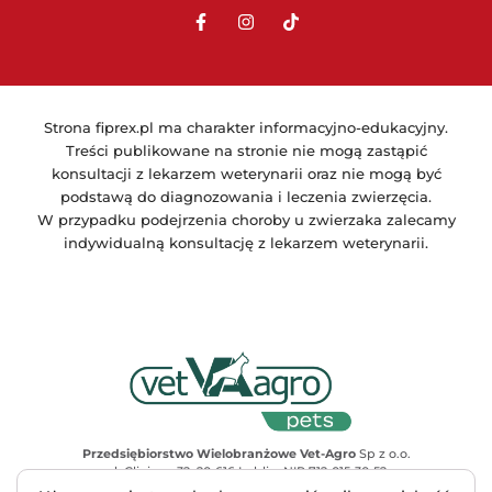
Strona fiprex.pl ma charakter informacyjno-edukacyjny.
Treści publikowane na stronie nie mogą zastąpić
konsultacji z lekarzem weterynarii oraz nie mogą być
podstawą do diagnozowania i leczenia zwierzęcia.
W przypadku podejrzenia choroby u zwierzaka zalecamy
indywidualną konsultację z lekarzem weterynarii.
Przedsiębiorstwo Wielobranżowe Vet-Agro
Sp z o.o.
ul. Gliniana 32, 20-616 Lublin, NIP 712-015-30-52
Adres do korespondencji
: ul. Mełgiewska 18, 20-234 Lublin