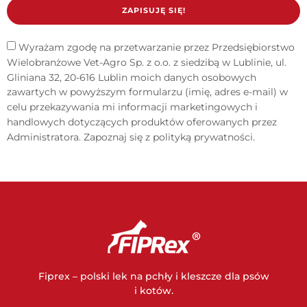
ZAPISUJĘ SIĘ!
Wyrażam zgodę na przetwarzanie przez Przedsiębiorstwo
Wielobranżowe Vet-Agro Sp. z o.o. z siedzibą w Lublinie, ul.
Gliniana 32, 20-616 Lublin moich danych osobowych
zawartych w powyższym formularzu (imię, adres e-mail) w
celu przekazywania mi informacji marketingowych i
handlowych dotyczących produktów oferowanych przez
Administratora. Zapoznaj się z
polityką prywatności
.
Fiprex – polski lek na pchły i kleszcze dla psów
i kotów.