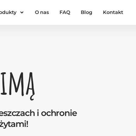
odukty
O nas
FAQ
Blog
Kontakt
zimą
eszczach i ochronie
żytami!