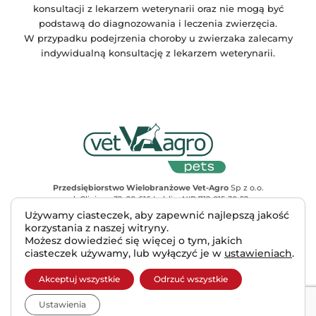
konsultacji z lekarzem weterynarii oraz nie mogą być
podstawą do diagnozowania i leczenia zwierzęcia.
W przypadku podejrzenia choroby u zwierzaka zalecamy
indywidualną konsultację z lekarzem weterynarii.
Przedsiębiorstwo Wielobranżowe Vet-Agro
Sp z o.o.
ul. Gliniana 32, 20-616 Lublin, NIP 712-015-30-52
Adres do korespondencji
: ul. Mełgiewska 18, 20-234 Lublin
Używamy ciasteczek, aby zapewnić najlepszą jakość
tel. +48 81 445 23 00, e-mail vet-agro@vet-agro.pl
korzystania z naszej witryny.
www.vet-agro.pl
Możesz dowiedzieć się więcej o tym, jakich
ciasteczek używamy, lub wyłączyć je w
ustawieniach
.
Copyright © 2025 VET-AGRO Sp. z o. o.
Akceptuj wszystkie
Odrzuć wszystkie
♥︎
Made with
by INB Marketing
Ustawienia