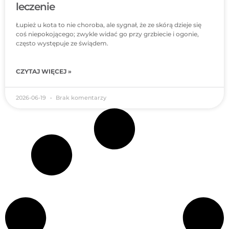
leczenie
Łupież u kota to nie choroba, ale sygnał, że ze skórą dzieje się
coś niepokojącego; zwykle widać go przy grzbiecie i ogonie,
często występuje ze świądem.
CZYTAJ WIĘCEJ »
2026-06-19
Brak komentarzy